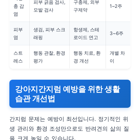
피부 긁음 검사,
구충제, 외부
충 감
1~2주
모발 검사
구제약
염
피부
생검, 피부 스크
항생제, 스테
3~6주
염
래핑
로이드 연고
스트
행동 관찰, 환경
행동 치료, 환
개별 차
레스
평가
경 개선
이
강아지간지럼 예방을 위한 생활
습관 개선법
간지럼 문제는 예방이 최선입니다. 정기적인 위
생 관리와 환경 조성만으로도 반려견의 삶의 질
을 크게 높일 수 있습니다.