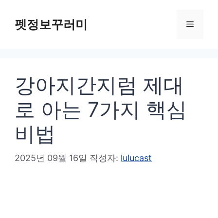
컨
텐
펫정보꾸러미
메
츠
로
뉴
건
강아지간지럼 제대
너
뛰
로 아는 7가지 핵심
기
비법
2025년 09월 16일
작성자:
lulucast