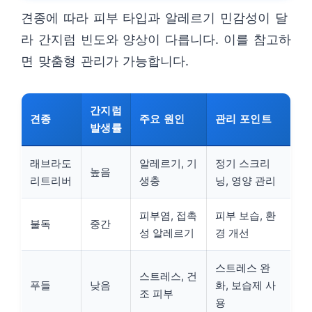
견종에 따라 피부 타입과 알레르기 민감성이 달
라 간지럼 빈도와 양상이 다릅니다. 이를 참고하
면 맞춤형 관리가 가능합니다.
간지럼
견종
주요 원인
관리 포인트
발생률
래브라도
알레르기, 기
정기 스크리
높음
리트리버
생충
닝, 영양 관리
피부염, 접촉
피부 보습, 환
불독
중간
성 알레르기
경 개선
스트레스 완
스트레스, 건
푸들
낮음
화, 보습제 사
조 피부
용