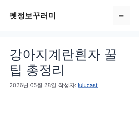
컨
텐
펫정보꾸러미
메
츠
로
뉴
건
강아지계란흰자 꿀
너
뛰
팁 총정리
기
2026년 05월 28일
작성자:
lulucast