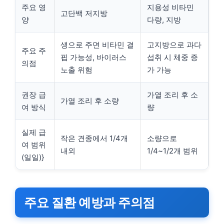
주요 영
지용성 비타민
고단백 저지방
양
다량, 지방
생으로 주면 비타민 결
고지방으로 과다
주요 주
핍 가능성, 바이러스
섭취 시 체중 증
의점
노출 위험
가 가능
권장 급
가열 조리 후 소
가열 조리 후 소량
여 방식
량
실제 급
작은 견종에서 1/4개
소량으로
여 범위
내외
1/4~1/2개 범위
(일일)}
주요 질환 예방과 주의점