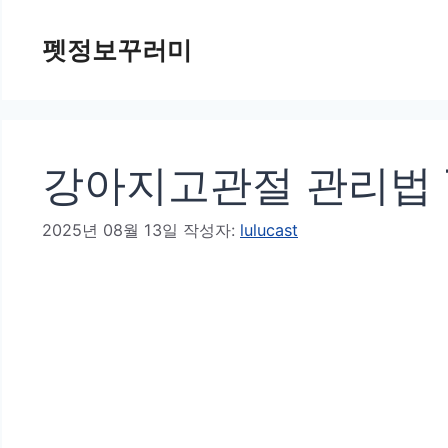
컨
펫정보꾸러미
텐
츠
로
건
강아지고관절 관리법 
너
뛰
2025년 08월 13일
작성자:
lulucast
기