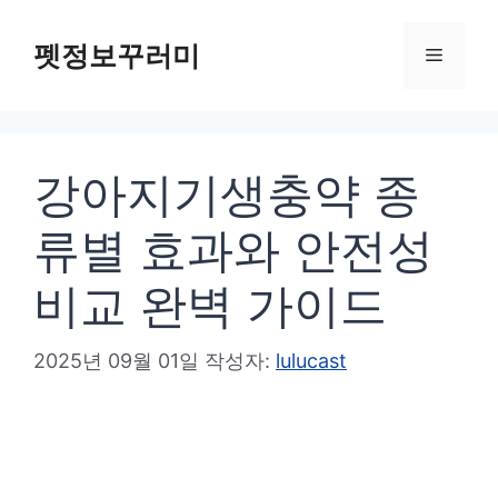
컨
텐
펫정보꾸러미
메
츠
로
뉴
건
강아지기생충약 종
너
뛰
류별 효과와 안전성
기
비교 완벽 가이드
2025년 09월 01일
작성자:
lulucast