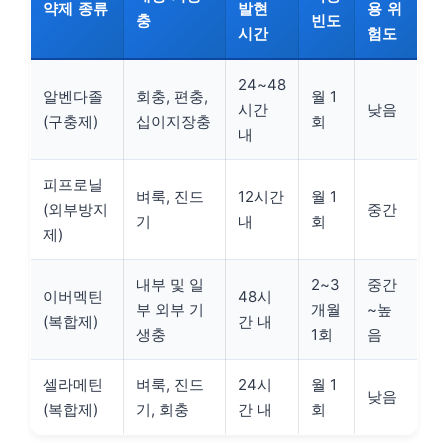
약제 종류
발현
용 위
충
빈도
시간
험도
24~48
알벤다졸
회충, 편충,
월 1
시간
낮음
(구충제)
십이지장충
회
내
피프로닐
벼룩, 진드
12시간
월 1
(외부방지
중간
기
내
회
제)
내부 및 일
2~3
중간
이버멕틴
48시
부 외부 기
개월
~높
(복합제)
간 내
생충
1회
음
셀라메틴
벼룩, 진드
24시
월 1
낮음
(복합제)
기, 회충
간 내
회