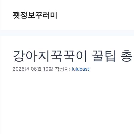
컨
펫정보꾸러미
텐
츠
로
건
강아지꾹꾹이 꿀팁 
너
뛰
2026년 06월 10일
작성자:
lulucast
기