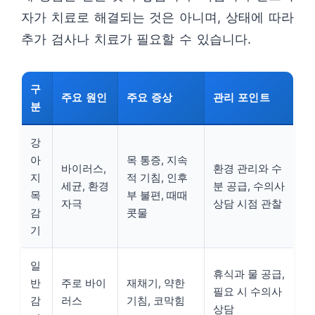
자가 치료로 해결되는 것은 아니며, 상태에 따라
추가 검사나 치료가 필요할 수 있습니다.
구
주요 원인
주요 증상
관리 포인트
분
강
아
목 통증, 지속
바이러스,
환경 관리와 수
지
적 기침, 인후
세균, 환경
분 공급, 수의사
목
부 불편, 때때
자극
상담 시점 관찰
감
콧물
기
일
휴식과 물 공급,
반
주로 바이
재채기, 약한
필요 시 수의사
감
러스
기침, 코막힘
상담