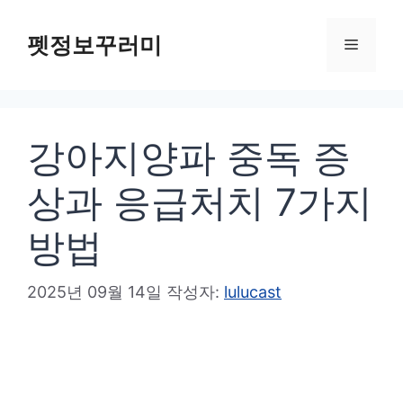
컨
텐
펫정보꾸러미
메
츠
로
뉴
건
강아지양파 중독 증
너
뛰
상과 응급처치 7가지
기
방법
2025년 09월 14일
작성자:
lulucast