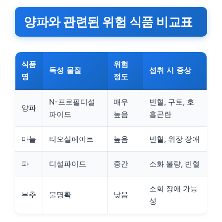
양파와 관련된 위험 식품 비교표
식품
위험
독성 물질
섭취 시 증상
명
정도
N-프로필디설
매우
빈혈, 구토, 호
양파
파이드
높음
흡곤란
마늘
티오설페이트
높음
빈혈, 위장 장애
파
디설파이드
중간
소화 불량, 빈혈
소화 장애 가능
부추
불명확
낮음
성