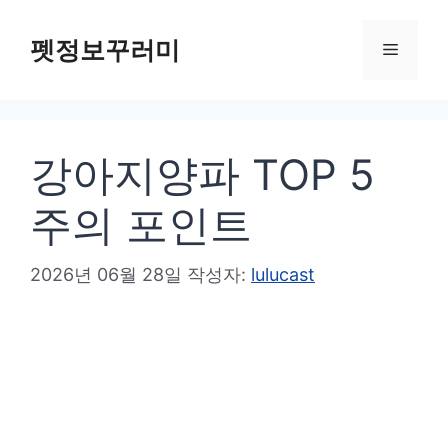
컨
텐
펫정보꾸러미
메
츠
로
뉴
건
강아지양파 TOP 5
너
뛰
주의 포인트
기
2026년 06월 28일
작성자:
lulucast