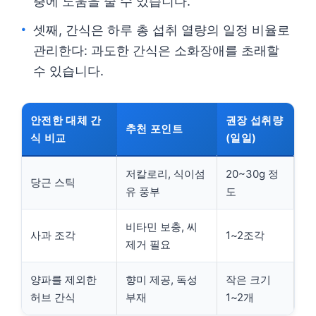
충에 도움을 줄 수 있습니다.
셋째, 간식은 하루 총 섭취 열량의 일정 비율로
관리한다: 과도한 간식은 소화장애를 초래할
수 있습니다.
안전한 대체 간
권장 섭취량
추천 포인트
식 비교
(일일)
저칼로리, 식이섬
20~30g 정
당근 스틱
유 풍부
도
비타민 보충, 씨
사과 조각
1~2조각
제거 필요
양파를 제외한
향미 제공, 독성
작은 크기
허브 간식
부재
1~2개