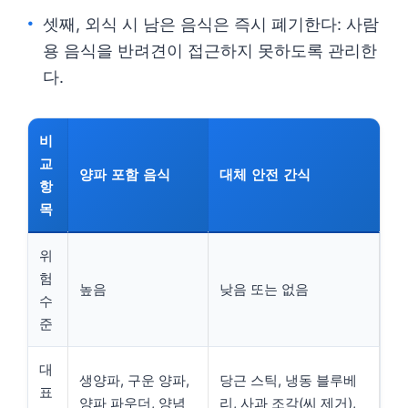
셋째, 외식 시 남은 음식은 즉시 폐기한다: 사람
용 음식을 반려견이 접근하지 못하도록 관리한
다.
비
교
양파 포함 음식
대체 안전 간식
항
목
위
험
높음
낮음 또는 없음
수
준
대
생양파, 구운 양파,
당근 스틱, 냉동 블루베
표
양파 파우더, 양념
리, 사과 조각(씨 제거),