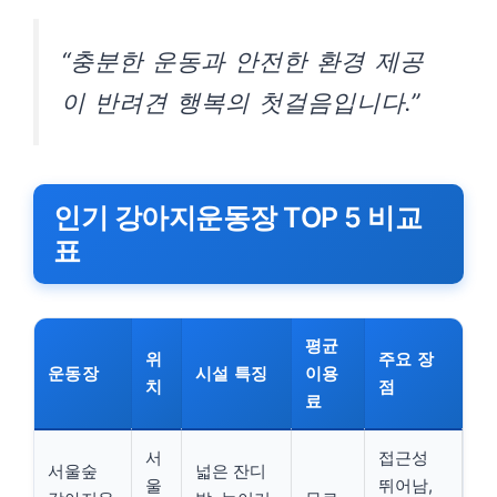
“충분한 운동과 안전한 환경 제공
이 반려견 행복의 첫걸음입니다.”
인기 강아지운동장 TOP 5 비교
표
평균
위
주요 장
운동장
시설 특징
이용
치
점
료
서
접근성
서울숲
넓은 잔디
울
뛰어남,