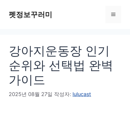
컨
텐
펫정보꾸러미
메
츠
로
뉴
건
강아지운동장 인기
너
뛰
순위와 선택법 완벽
기
가이드
2025년 08월 27일
작성자:
lulucast