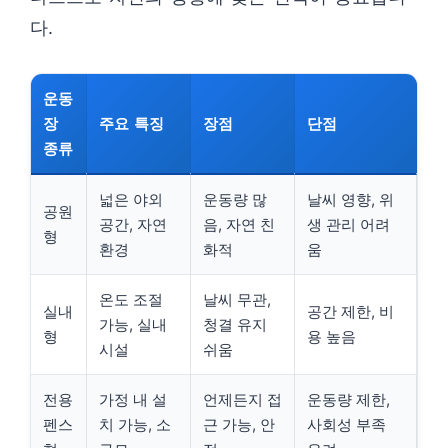
다.
운동
장
주요 특징
장점
단점
종류
넓은 야외
운동량 많
날씨 영향, 위
공원
공간, 자연
음, 자연 친
생 관리 어려
형
환경
화적
움
온도 조절
날씨 무관,
실내
공간 제한, 비
가능, 실내
청결 유지
형
용 높음
시설
쉬움
전용
가정 내 설
언제든지 접
운동량 제한,
펜스
치 가능, 소
근 가능, 안
사회성 부족