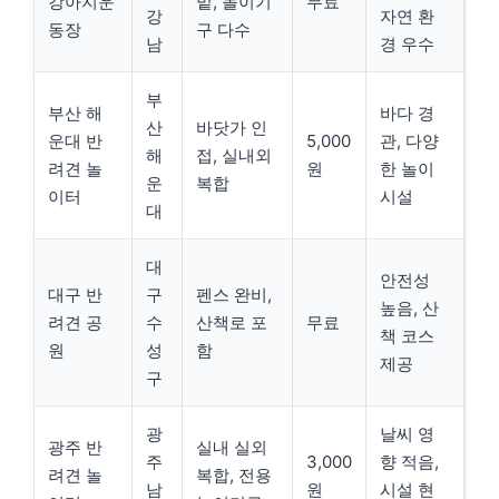
강아지운
밭, 놀이기
무료
강
자연 환
동장
구 다수
남
경 우수
부
부산 해
바다 경
산
바닷가 인
운대 반
5,000
관, 다양
해
접, 실내외
려견 놀
원
한 놀이
운
복합
이터
시설
대
대
안전성
대구 반
구
펜스 완비,
높음, 산
려견 공
수
산책로 포
무료
책 코스
원
성
함
제공
구
광
날씨 영
광주 반
실내 실외
주
3,000
향 적음,
려견 놀
복합, 전용
남
원
시설 현