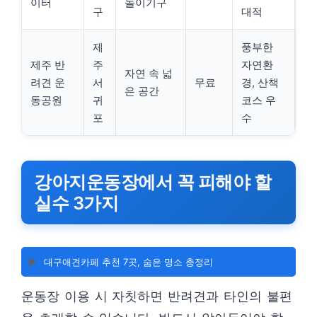
이터
놀이기구
구
대적
제
풍부한
제주 반
주
자연환
자연 속 넓
려견 운
서
무료
경, 산책
은 공간
동공원
귀
코스 우
포
수
강아지운동장에서 꼭 피해야 할
실수 3가지
▶️
대구애견카페 추천 7곳, 숨은 명소 총정리
운동장 이용 시 자칫하면 반려견과 타인의 불편