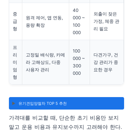
40
중
외출이 잦은
원격 제어, 앱 연동,
000 ~
급
가정, 체중 관
용량 확장
100
형
리 필요
000
프
100
리
고정밀 배식량, 카메
다견가구, 건
000 ~
미
라 고해상도, 다중
강 관리가 중
300
엄
사용자 관리
요한 경우
000
형
▶️
유기견입양절차 TOP 5 추천
가격대를 비교할 때, 단순한 초기 비용만 보지
말고 운용 비용과 유지보수까지 고려해야 한다.