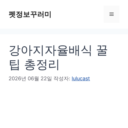
컨
텐
펫정보꾸러미
메
츠
로
뉴
건
강아지자율배식 꿀
너
뛰
팁 총정리
기
2026년 06월 22일
작성자:
lulucast