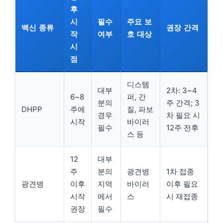
후
시
필수
주요 보
백신 종류
권장 간격
작
여부
호 대상
시
점
디스템
대부
2차: 3~4
6~8
퍼, 간
분의
주 간격; 3
DHPP
주에
질, 파보
경우
차 필요 시
시작
바이러
필수
12주 전후
스 등
12
대부
주
분의
광견병
1차 접종
광견병
이후
지역
바이러
이후 필요
시작
에서
스
시 재접종
권장
필수