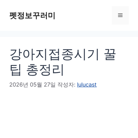
컨
텐
펫정보꾸러미
메
츠
로
뉴
건
강아지접종시기 꿀
너
뛰
팁 총정리
기
2026년 05월 27일
작성자:
lulucast