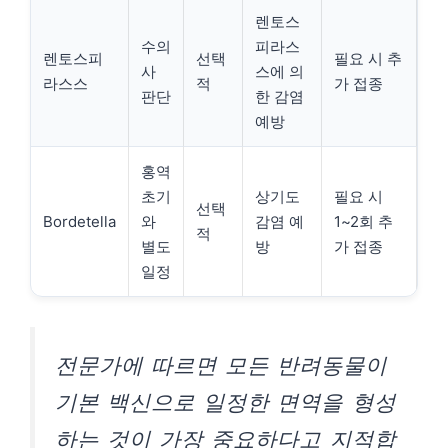
렌토스
수의
피라스
렌토스피
선택
필요 시 추
사
스에 의
라스스
적
가 접종
판단
한 감염
예방
홍역
초기
상기도
필요 시
선택
Bordetella
와
감염 예
1~2회 추
적
별도
방
가 접종
일정
전문가에 따르면 모든 반려동물이
기본 백신으로 일정한 면역을 형성
하는 것이 가장 중요하다고 지적합