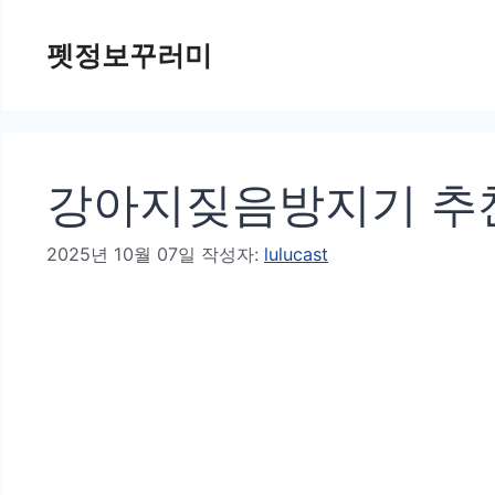
컨
펫정보꾸러미
텐
츠
로
건
강아지짖음방지기 추천
너
뛰
2025년 10월 07일
작성자:
lulucast
기