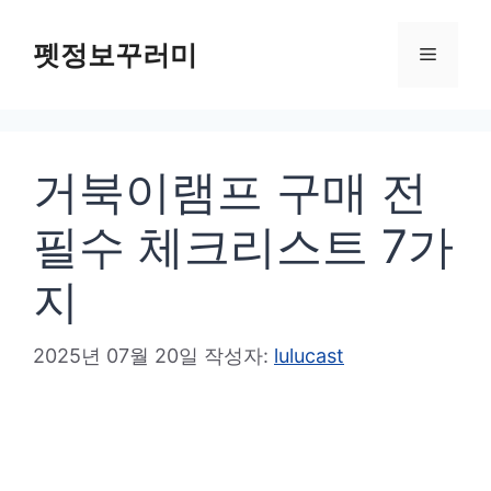
컨
텐
펫정보꾸러미
메
츠
로
뉴
건
거북이램프 구매 전
너
뛰
필수 체크리스트 7가
기
지
2025년 07월 20일
작성자:
lulucast