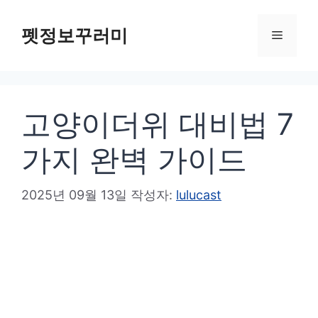
컨
텐
펫정보꾸러미
메
츠
로
뉴
건
고양이더위 대비법 7
너
뛰
가지 완벽 가이드
기
2025년 09월 13일
작성자:
lulucast