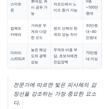
휴대성, 즉
0원
스마트
저조도에서 노
시 공유 가
~100만
폰
이즈 증가 가능
능
원대
가벼운 무
30만원
컴팩트
렌즈 선택의 한
게와 다양
대~80
카메라
계와 성능 차이
한 모드
만원대
높은 해상
무게와 비용 부
미러리
70만원
도와 광학
담, 초보자에겐
스/DSLR
대 이상
성능
진입장벽
전문가에 따르면 빛은 피사체의 감
정선을 강조하는 가장 중요한 요소
다.