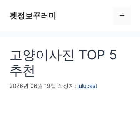
컨
텐
펫정보꾸러미
메
츠
로
뉴
건
고양이사진 TOP 5
너
뛰
추천
기
2026년 06월 19일
작성자:
lulucast