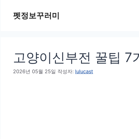
컨
펫정보꾸러미
텐
츠
로
건
고양이신부전 꿀팁 7
너
뛰
2026년 05월 25일
작성자:
lulucast
기