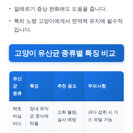
알레르기 증상 완화에도 도움을 줍니다.
특히 노령 고양이에게서 면역력 유지에 필수적
입니다.
고양이 유산균 종류별 특징 비교
유산
균
특징
추천 용도
주의사항
종류
락토
장내 유익
소화 불량,
과다 섭취 시 가
바실
균 증식에
설사 예방
스 유발 가능
러스
탁월