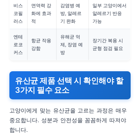
비스
면역력 강
감염병 예
일부 고양이에서
코필
화에 효과
방, 알레르
알레르기 반응
러스
적
기 완화
가능
엔테
유해균 억
항균 작용
장기간 복용 시
로코
제, 장염 예
강함
균형 점검 필요
커스
방
유산균 제품 선택 시 확인해야 할
3가지 필수 요소
고양이에게 맞는 유산균을 고르는 과정은 매우
중요합니다. 성분과 안전성을 꼼꼼하게 따져야
합니다.