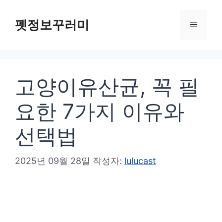
컨
텐
펫정보꾸러미
메
츠
로
뉴
건
고양이유산균, 꼭 필
너
뛰
요한 7가지 이유와
기
선택법
2025년 09월 28일
작성자:
lulucast