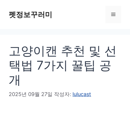
컨
텐
펫정보꾸러미
메
츠
로
뉴
건
고양이캔 추천 및 선
너
뛰
택법 7가지 꿀팁 공
기
개
2025년 09월 27일
작성자:
lulucast