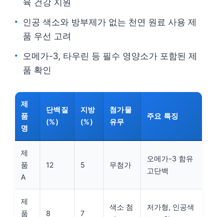
육 건강 지원
인공 색소와 방부제가 없는 천연 원료 사용 제
품 우선 고려
오메가-3, 타우린 등 필수 영양소가 포함된 제
품 확인
제
단백질
지방
첨가물
품
주요 특징
(%)
(%)
유무
명
제
오메가-3 함유
품
12
5
무첨가
고단백
A
제
색소 첨
저가형, 인공색
품
8
7