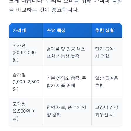
크게 다릅니다. 합리적 소비를 위해 가격과 품질
을 비교하는 것이 중요합니다.
가격대
주요 특징
추천 상황
저가형
첨가물 및 인공 색소
단기 급여
(500~1,000
포함 가능성 높음
시 적합
원)
중가형
기본 영양소 충족, 무
일상 급여용
(1,000~2,500
첨가 제품 존재
추천
원)
고가형
천연 재료, 풍부한 영
고양이 건강
(2,500원 이
양 강화
최우선 시
상)