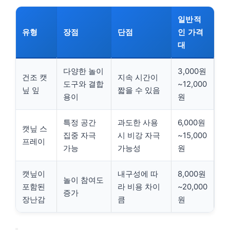
일반적
유형
장점
단점
인 가격
대
다양한 놀이
3,000원
건조 캣
지속 시간이
도구와 결합
~12,000
닢 잎
짧을 수 있음
용이
원
특정 공간
과도한 사용
6,000원
캣닢 스
집중 자극
시 비강 자극
~15,000
프레이
가능
가능성
원
캣닢이
내구성에 따
8,000원
놀이 참여도
포함된
라 비용 차이
~20,000
증가
장난감
큼
원