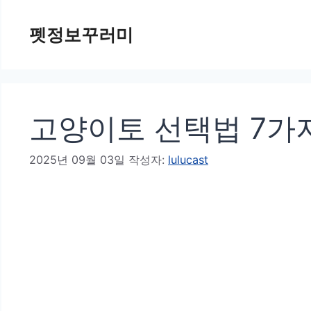
컨
펫정보꾸러미
텐
츠
로
건
고양이토 선택법 7가
너
뛰
2025년 09월 03일
작성자:
lulucast
기