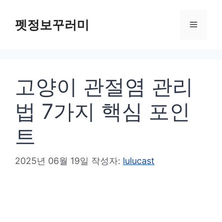
컨
텐
펫정보꾸러미
메
츠
로
뉴
건
고양이 관절염 관리
너
뛰
법 7가지 핵심 포인
기
트
2025년 06월 19일
작성자:
lulucast