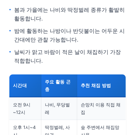
봄과 가을에는 나비와 딱정벌레 종류가 활발히
활동합니다.
밤에 활동하는 나방이나 반딧불이는 어두운 시
간대에만 관찰 가능합니다.
날씨가 맑고 바람이 적은 날이 채집하기 가장
적합합니다.
주요 활동 곤
시간대
추천 채집 방법
충
오전 9시
나비, 무당벌
손망치 이용 직접 채
~12시
레
집
오후 1시~4
딱정벌레, 사
숲 주변에서 채집망
시
마귀
사용