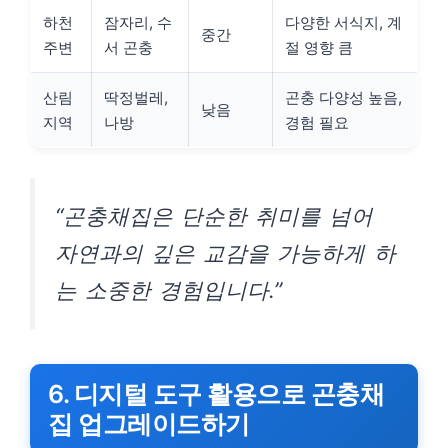
하천
잠자리, 수
다양한 서식지, 계
중간
주변
서 곤충
절 영향 큼
산림
딱정벌레,
곤충 다양성 높음,
낮음
지역
나방
경험 필요
“곤충채집은 단순한 취미를 넘어
자연과의 깊은 교감을 가능하게 하
는 소중한 경험입니다.”
6. 디지털 도구 활용으로 곤충채
집 업그레이드하기