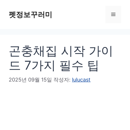
컨
텐
펫정보꾸러미
메
츠
로
뉴
건
곤충채집 시작 가이
너
뛰
드 7가지 필수 팁
기
2025년 09월 15일
작성자:
lulucast