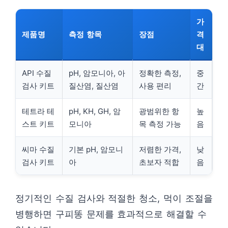
가
제품명
측정 항목
장점
격
대
API 수질
pH, 암모니아, 아
정확한 측정,
중
검사 키트
질산염, 질산염
사용 편리
간
테트라 테
pH, KH, GH, 암
광범위한 항
높
스트 키트
모니아
목 측정 가능
음
씨마 수질
기본 pH, 암모니
저렴한 가격,
낮
검사 키트
아
초보자 적합
음
정기적인 수질 검사와 적절한 청소, 먹이 조절을
병행하면 구피똥 문제를 효과적으로 해결할 수