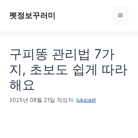
컨
텐
펫정보꾸러미
메
츠
로
뉴
건
구피똥 관리법 7가
너
뛰
지, 초보도 쉽게 따라
기
해요
2025년 08월 21일
작성자:
lulucast