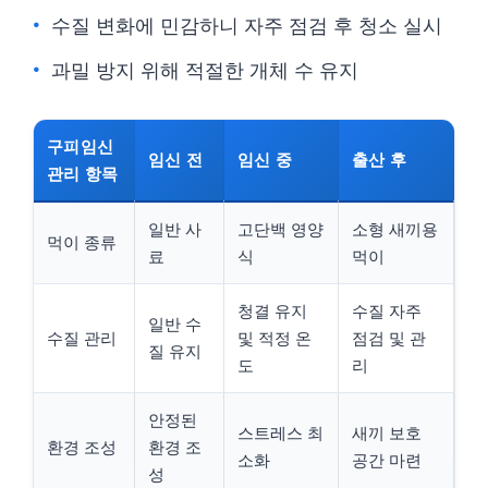
수질 변화에 민감하니 자주 점검 후 청소 실시
과밀 방지 위해 적절한 개체 수 유지
구피임신
임신 전
임신 중
출산 후
관리 항목
일반 사
고단백 영양
소형 새끼용
먹이 종류
료
식
먹이
청결 유지
수질 자주
일반 수
수질 관리
및 적정 온
점검 및 관
질 유지
도
리
안정된
스트레스 최
새끼 보호
환경 조성
환경 조
소화
공간 마련
성