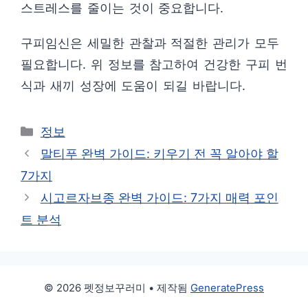
스트레스를 줄이는 것이 중요합니다.
구피임신은 세밀한 관찰과 적절한 관리가 모두
필요합니다. 위 정보를 참고하여 건강한 구피 번
식과 새끼 성장에 도움이 되길 바랍니다.
카
정보
테
말티푸 완벽 가이드: 키우기 전 꼭 알아야 할
고
7가지
리
시고르자브종 완벽 가이드: 7가지 매력 포인
트 분석
© 2026 펫정보꾸러미
• 제작됨
GeneratePress