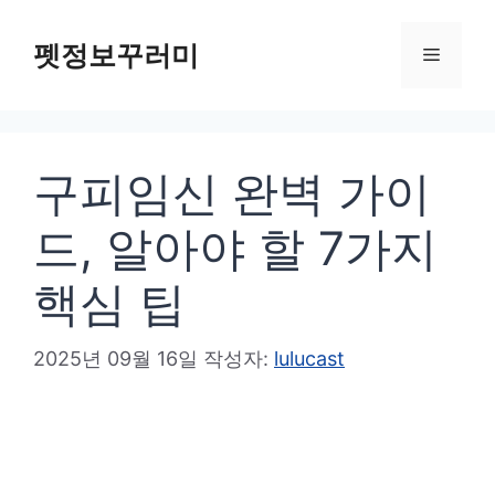
컨
텐
펫정보꾸러미
메
츠
로
뉴
건
구피임신 완벽 가이
너
뛰
드, 알아야 할 7가지
기
핵심 팁
2025년 09월 16일
작성자:
lulucast