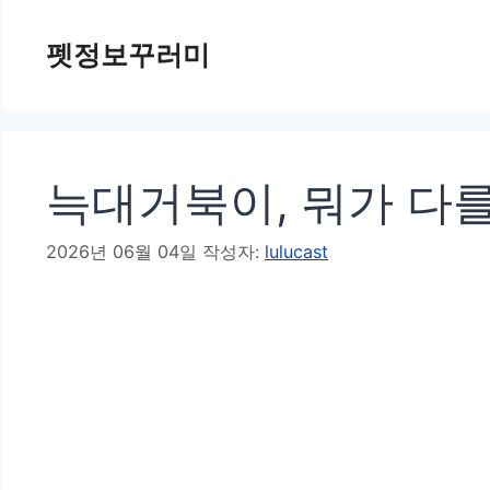
컨
펫정보꾸러미
텐
츠
로
건
늑대거북이, 뭐가 다
너
뛰
2026년 06월 04일
작성자:
lulucast
기