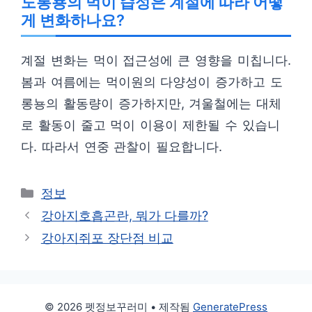
도롱뇽의 먹이 습성은 계절에 따라 어떻
게 변화하나요?
계절 변화는 먹이 접근성에 큰 영향을 미칩니다.
봄과 여름에는 먹이원의 다양성이 증가하고 도
롱뇽의 활동량이 증가하지만, 겨울철에는 대체
로 활동이 줄고 먹이 이용이 제한될 수 있습니
다. 따라서 연중 관찰이 필요합니다.
카
정보
테
강아지호흡곤란, 뭐가 다를까?
고
강아지쥐포 장단점 비교
리
© 2026 펫정보꾸러미
• 제작됨
GeneratePress