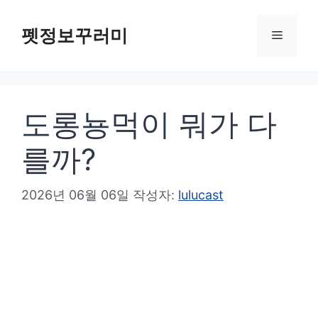
컨
텐
펫정보꾸러미
메
츠
로
뉴
건
도롱뇽먹이 뭐가 다
너
뛰
를까?
기
2026년 06월 06일
작성자:
lulucast