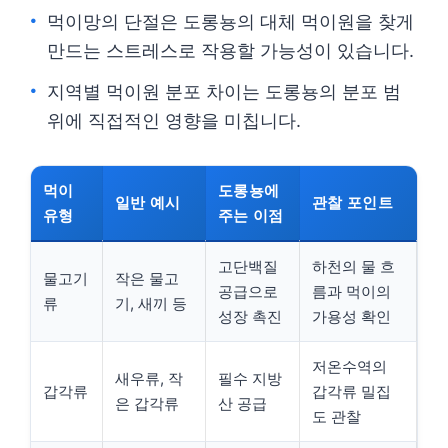
먹이망의 단절은 도롱뇽의 대체 먹이원을 찾게
만드는 스트레스로 작용할 가능성이 있습니다.
지역별 먹이원 분포 차이는 도롱뇽의 분포 범
위에 직접적인 영향을 미칩니다.
먹이
도롱뇽에
일반 예시
관찰 포인트
유형
주는 이점
고단백질
하천의 물 흐
물고기
작은 물고
공급으로
름과 먹이의
류
기, 새끼 등
성장 촉진
가용성 확인
저온수역의
새우류, 작
필수 지방
갑각류
갑각류 밀집
은 갑각류
산 공급
도 관찰