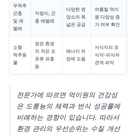
무척추
다양한 영
여름철 먹이
곤충
지렁이, 곤
양소의 폭
원 다양성 증
및 애
충 애벌레
넓은 공급
가 여부 확인
벌레
젖은 환경
소형
서식지의 포
의 작은 포
에너지 저
척추동
식자-피식자
유류 유충
장에 도움
물
관계 파악
등
전문가에 따르면 먹이원의 건강성
은 도롱뇽의 체력과 번식 성공률에
비례하는 경향이 있습니다. 따라서
환경 관리의 우선순위는 수질 개선