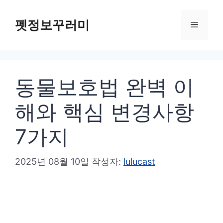
컨
텐
펫정보꾸러미
메
츠
로
뉴
건
동물보호법 완벽 이
너
뛰
해와 핵심 변경사항
기
7가지
2025년 08월 10일
작성자:
lulucast