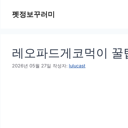
컨
펫정보꾸러미
텐
츠
로
건
레오파드게코먹이 꿀
너
뛰
2026년 05월 27일
작성자:
lulucast
기