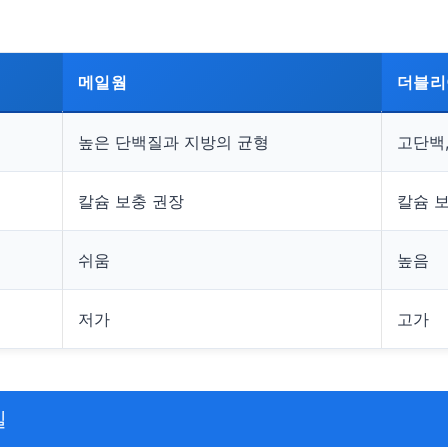
메일웜
더블리
높은 단백질과 지방의 균형
고단백,
칼슘 보충 권장
칼슘 
쉬움
높음
저가
고가
밀