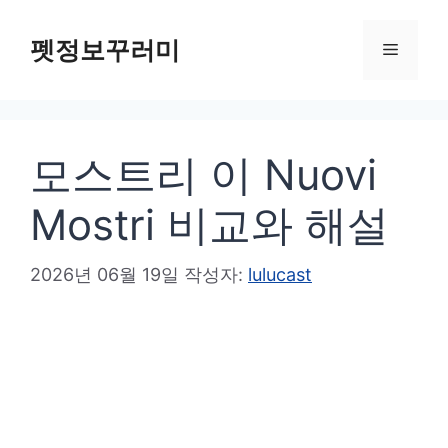
컨
텐
펫정보꾸러미
메
츠
로
뉴
건
모스트리 이 Nuovi
너
뛰
Mostri 비교와 해설
기
2026년 06월 19일
작성자:
lulucast