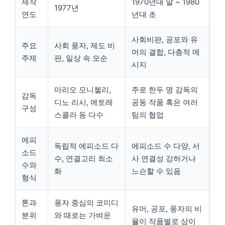
제작
1970년대 말 ~ 1980
1977년
연도
년대 초
사회비판, 공포와 유
주요
사회 풍자, 제도 비
머의 결합, 다층적 메
주제
판, 일상 속 모순
시지
마리오 모니첼리,
주로 한두 명 감독의
감독
디노 리시, 에토레
공동 작품 혹은 여러
구성
스콜라 등 다수
팀의 협업
에피
독립적 에피소드 다
에피소드 수 다양, 서
소드
수, 연결고리 최소
사 연결성 강하거나
수와
화
느슨할 수 있음
형식
톤과
풍자 중심의 코미디
유머, 공포, 풍자의 비
분위
와 때로는 가벼운
율이 작품별로 상이