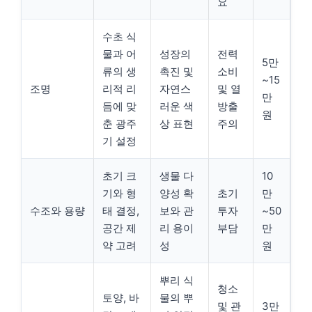
요
수초 식
물과 어
성장의
전력
5만
류의 생
촉진 및
소비
~15
조명
리적 리
자연스
및 열
만
듬에 맞
러운 색
방출
원
춘 광주
상 표현
주의
기 설정
초기 크
생물 다
10
기와 형
양성 확
초기
만
수조와 용량
태 결정,
보와 관
투자
~50
공간 제
리 용이
부담
만
약 고려
성
원
뿌리 식
청소
토양, 바
물의 뿌
및 관
3만