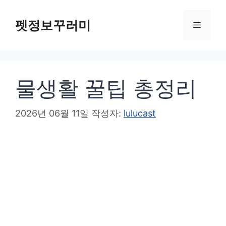
컨
텐
펫정보꾸러미
메
츠
로
뉴
건
물생활 꿀팁 총정리
너
뛰
기
2026년 06월 11일
작성자:
lulucast