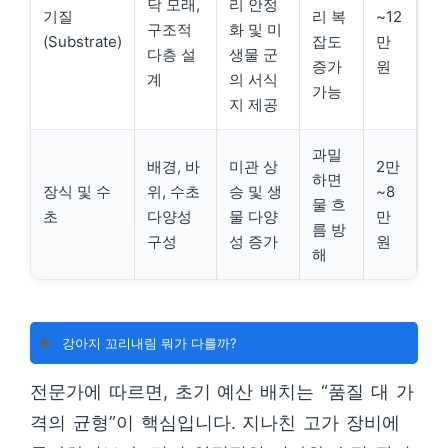
닥 모래,
리 안정
기질
리 복
~12
구조적
화 및 미
(Substrate)
잡도
만
다층 설
생물 군
증가
원
계
의 서식
가능
지 제공
과밀
배경, 바
미관 상
2만
하면
장식 및 수
위, 수초
승 및 생
~8
물 흐
초
다양성
물 다양
만
름 방
구성
성 증가
원
해
▶️
강아지 꼬리내림 뭐가 다를까?
전문가에 따르면, 초기 예산 배치는 “품질 대 가
격의 균형”이 핵심입니다. 지나친 고가 장비에