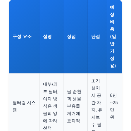
예
상
비
용
구성 요소
설명
장점
단점
(일
반
가
정
용)
초기
내부/외
설치
부 필터,
물 순환
시 공
8만
여과 방
과 생물
필터링 시스
간 차
~25
식은 생
부유물
템
지, 유
만
물의 양
제거에
지보
원
에 따라
효과적
수 필
선택