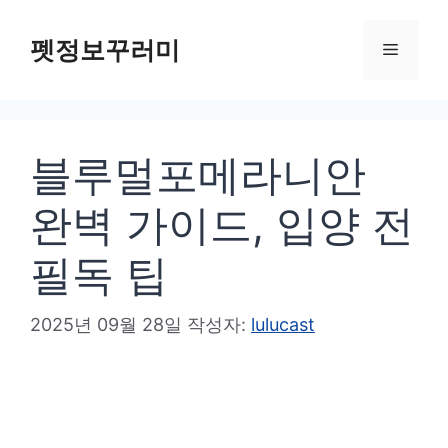
컨
텐
펫정보꾸러미
메
츠
로
뉴
건
블루멀포메라니안
너
뛰
완벽 가이드, 입양 전
기
필독 팁
2025년 09월 28일
작성자:
lulucast