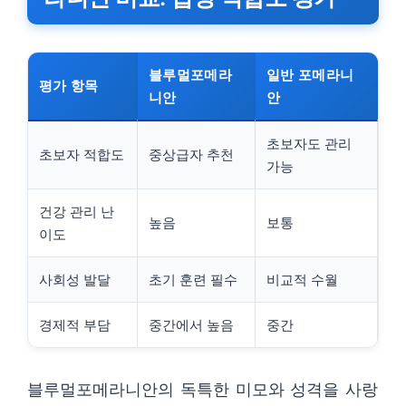
블루멀포메라
일반 포메라니
평가 항목
니안
안
초보자도 관리
초보자 적합도
중상급자 추천
가능
건강 관리 난
높음
보통
이도
사회성 발달
초기 훈련 필수
비교적 수월
경제적 부담
중간에서 높음
중간
블루멀포메라니안의 독특한 미모와 성격을 사랑