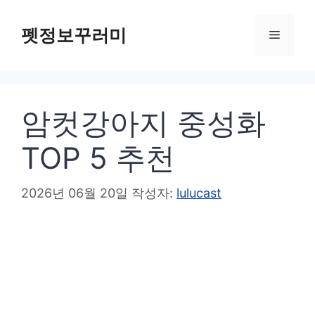
컨
텐
펫정보꾸러미
메
츠
로
뉴
건
암컷강아지 중성화
너
뛰
TOP 5 추천
기
2026년 06월 20일
작성자:
lulucast