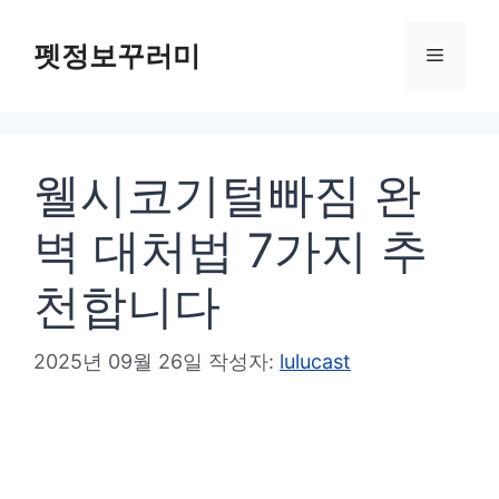
컨
텐
펫정보꾸러미
메
츠
로
뉴
건
웰시코기털빠짐 완
너
뛰
벽 대처법 7가지 추
기
천합니다
2025년 09월 26일
작성자:
lulucast