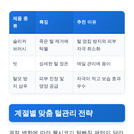
제품 종
특징
추천 이유
류
슬리커
죽은 털 제거에
털 엉킴 방지와 피부
브러시
탁월
자극 최소화
빗
섬세한 털 정돈
매일 관리에 용이
탈모 방
피부 진정 및
자극이 적고 보습 효과
지 샴푸
영양 공급
우수
계절별 맞춤 털관리 전략
계절 변화에 따라 웰시코기 털빠짐 패턴이 달라