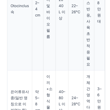
2–
스
8
Otocinclus
및
40
22–
4
반
만
속
바
L 이
26°C
cm
응,
원
이
상
사
대
오
육
필
초
름
반
적
응
필
요
이
개
끼
체
+소
간
3–
은어류유사
약
40–
형
영
6
종(일반 명
5–
80
24–
식
역
만
칭으로 이
8
L 이
28°C
물
다
원