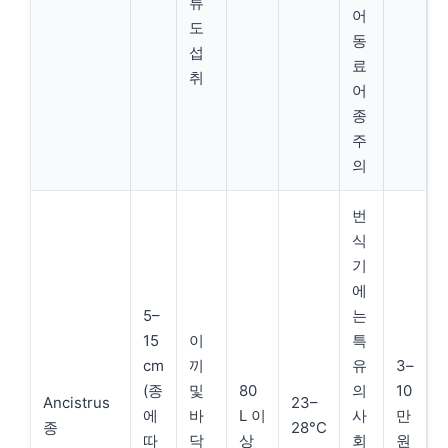
류
어
도
동
섭
료
취
어
종
주
의
번
식
기
에
5–
는
15
이
특
cm
끼
유
3–
(종
및
80
의
10
Ancistrus
23–
에
바
L 이
사
만
종
28°C
따
닥
상
회
원