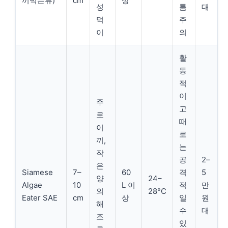
끼먹는류)
cm
상
성
툼
대
먹
주
이
의
활
동
적
이
주
고
로
때
이
로
끼,
는
작
공
2–
은
Siamese
7–
60
격
5
양
24–
Algae
10
L 이
적
만
의
28°C
Eater SAE
cm
상
일
원
해
수
대
조
있