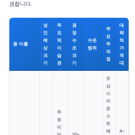
권합니다.
성
주
권
대
주
인
요
장
략
요
예
먹
수
수온
적
종 이름
주
상
이
조
범위
가
의
크
습
크
격
점
기
관
기
대
조
심
스
러
운
주
스
로
트
이
레
4–
끼
20–