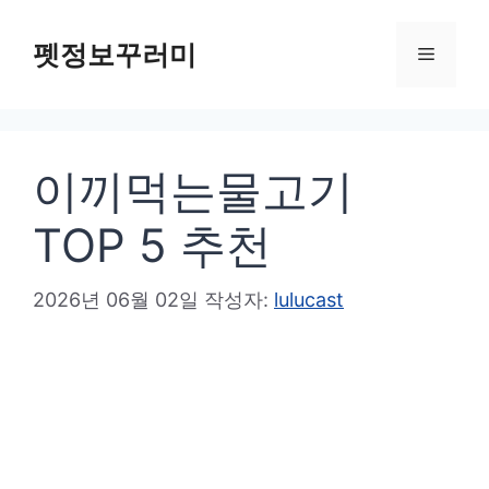
컨
텐
펫정보꾸러미
메
츠
로
뉴
건
이끼먹는물고기
너
뛰
TOP 5 추천
기
2026년 06월 02일
작성자:
lulucast