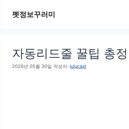
컨
펫정보꾸러미
텐
츠
로
건
자동리드줄 꿀팁 총
너
뛰
2026년 05월 30일
작성자:
lulucast
기