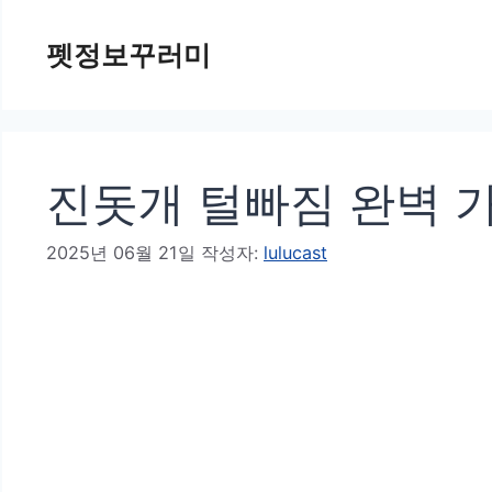
컨
펫정보꾸러미
텐
츠
로
건
진돗개 털빠짐 완벽 가
너
뛰
2025년 06월 21일
작성자:
lulucast
기