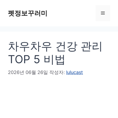
컨
텐
펫정보꾸러미
메
츠
로
뉴
건
차우차우 건강 관리
너
뛰
TOP 5 비법
기
2026년 06월 26일
작성자:
lulucast