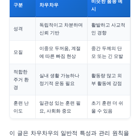
비슷한 품종 예
구분
차우차우
시
독립적이고 차분하며
활발하고 사교적
성격
신뢰 기반
인 경향
이중모 두꺼움, 계절
중간 두께의 단
모질
에 따른 빠짐 현상
모 또는 긴 모발
적합한
실내 생활 가능하나
활동량 많고 외
주거 환
정기적 운동 필요
부 활동에 강점
경
훈련 난
일관성 있는 훈련 필
초기 훈련 더 쉬
이도
요, 사회화 중요
울 수 있음
이 글은 차우차우의 일반적 특성과 관리 원칙을