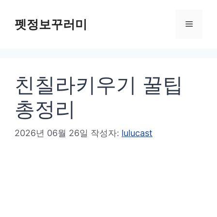
컨
텐
펫정보꾸러미
메
츠
로
뉴
건
친칠라키우기 꿀팁
너
뛰
총정리
기
2026년 06월 26일
작성자:
lulucast