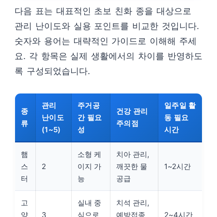
다음 표는 대표적인 초보 친화 종을 대상으로
관리 난이도와 실용 포인트를 비교한 것입니다.
숫자와 용어는 대략적인 가이드로 이해해 주세
요. 각 항목은 실제 생활에서의 차이를 반영하도
록 구성되었습니다.
관리
주거공
일주일 활
종
건강 관리
난이도
간 필요
동 필요
류
주의점
(1~5)
성
시간
햄
소형 케
치아 관리,
스
2
이지 가
깨끗한 물
1~2시간
터
능
공급
고
실내 중
치석 관리,
양
3
심으로
예방접종
2~4시간