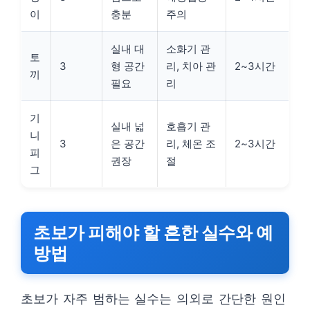
이
충분
주의
실내 대
소화기 관
토
3
형 공간
리, 치아 관
2~3시간
끼
필요
리
기
실내 넓
호흡기 관
니
3
은 공간
리, 체온 조
2~3시간
피
권장
절
그
초보가 피해야 할 흔한 실수와 예
방법
초보가 자주 범하는 실수는 의외로 간단한 원인