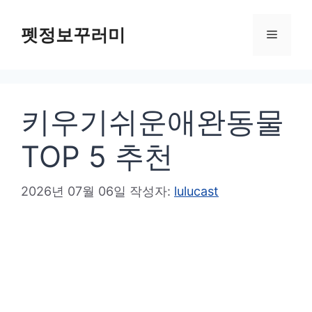
컨
텐
펫정보꾸러미
메
츠
로
뉴
건
키우기쉬운애완동물
너
뛰
TOP 5 추천
기
2026년 07월 06일
작성자:
lulucast