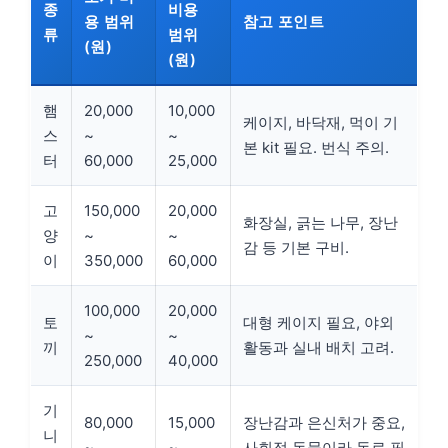
종
비용
용 범위
참고 포인트
류
범위
(원)
(원)
햄
20,000
10,000
케이지, 바닥재, 먹이 기
스
~
~
본 kit 필요. 번식 주의.
터
60,000
25,000
고
150,000
20,000
화장실, 긁는 나무, 장난
양
~
~
감 등 기본 구비.
이
350,000
60,000
100,000
20,000
토
대형 케이지 필요, 야외
~
~
끼
활동과 실내 배치 고려.
250,000
40,000
기
80,000
15,000
장난감과 은신처가 중요,
니
~
~
사회적 동물이라 동료 필