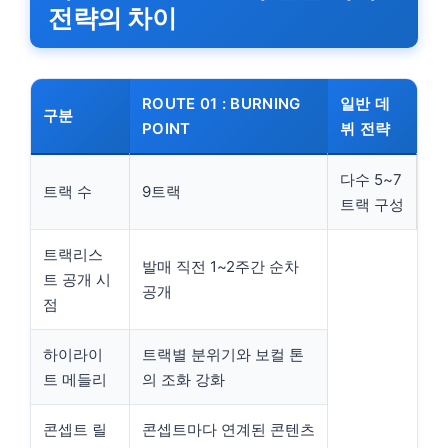
전략의 차이
ROUTE 01 : BURNING
일반 데
구분
POINT
뷔 전략
다수 5~7
트랙 수
9트랙
트랙 구성
트랙리스
발매 직전 1~2주간 순차
트 공개 시
공개
점
하이라이
트랙별 분위기와 보컬 톤
트 메들리
의 조화 강화
콘셉트 릴
콘셉트마다 연계된 콘텐츠