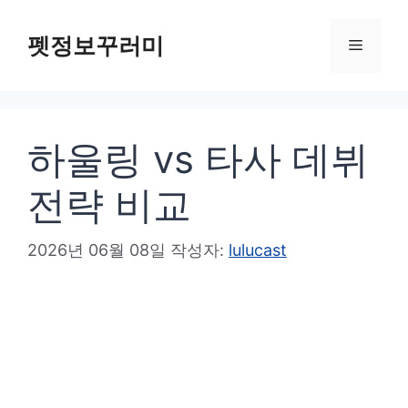
컨
텐
펫정보꾸러미
메
츠
로
뉴
건
하울링 vs 타사 데뷔
너
뛰
전략 비교
기
2026년 06월 08일
작성자:
lulucast