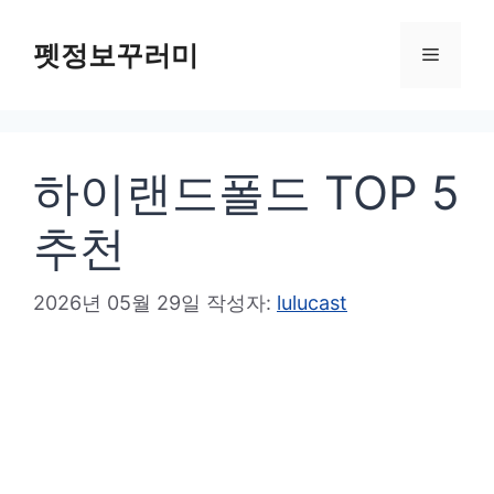
컨
텐
펫정보꾸러미
메
츠
로
뉴
건
하이랜드폴드 TOP 5
너
뛰
추천
기
2026년 05월 29일
작성자:
lulucast