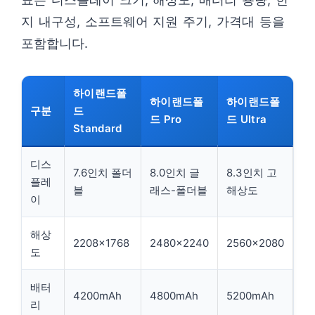
지 내구성, 소프트웨어 지원 주기, 가격대 등을
포함합니다.
하이랜드폴
하이랜드폴
하이랜드폴
구분
드
드 Pro
드 Ultra
Standard
디스
7.6인치 폴더
8.0인치 글
8.3인치 고
플레
블
래스-폴더블
해상도
이
해상
2208×1768
2480×2240
2560×2080
도
배터
4200mAh
4800mAh
5200mAh
리