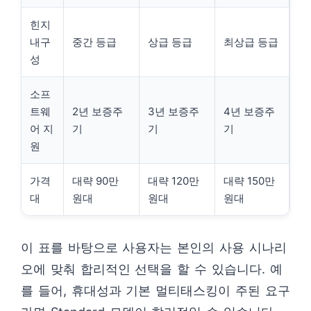
힌지
내구
중간 등급
상급 등급
최상급 등급
성
소프
트웨
2년 보증주
3년 보증주
4년 보증주
어 지
기
기
기
원
가격
대략 90만
대략 120만
대략 150만
대
원대
원대
원대
이 표를 바탕으로 사용자는 본인의 사용 시나리
오에 맞춰 합리적인 선택을 할 수 있습니다. 예
를 들어, 휴대성과 기본 멀티태스킹이 주된 요구