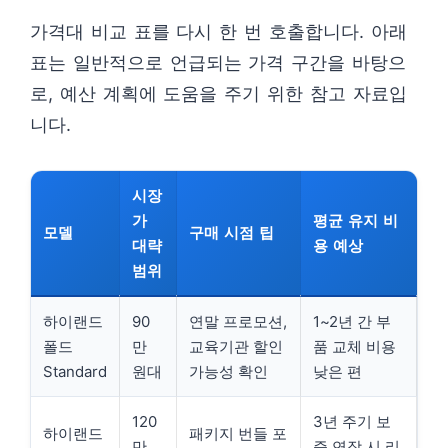
가격대 비교 표를 다시 한 번 호출합니다. 아래
표는 일반적으로 언급되는 가격 구간을 바탕으
로, 예산 계획에 도움을 주기 위한 참고 자료입
니다.
시장
가
평균 유지 비
모델
구매 시점 팁
대략
용 예상
범위
하이랜드
90
연말 프로모션,
1~2년 간 부
폴드
만
교육기관 할인
품 교체 비용
Standard
원대
가능성 확인
낮은 편
120
3년 주기 보
하이랜드
패키지 번들 포
만
증 연장 시 리