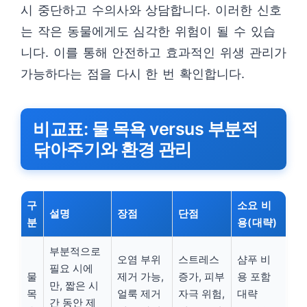
시 중단하고 수의사와 상담합니다. 이러한 신호
는 작은 동물에게도 심각한 위험이 될 수 있습
니다. 이를 통해 안전하고 효과적인 위생 관리가
가능하다는 점을 다시 한 번 확인합니다.
비교표: 물 목욕 versus 부분적
닦아주기와 환경 관리
구
소요 비
설명
장점
단점
분
용(대략)
부분적으로
오염 부위
스트레스
샴푸 비
필요 시에
물
제거 가능,
증가, 피부
용 포함
만, 짧은 시
목
얼룩 제거
자극 위험,
대략
간 동안 제