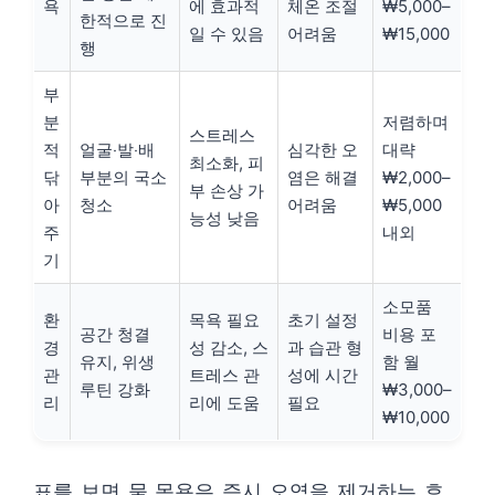
욕
에 효과적
체온 조절
₩5,000–
한적으로 진
일 수 있음
어려움
₩15,000
행
부
분
저렴하며
스트레스
적
얼굴‧발‧배
심각한 오
대략
최소화, 피
닦
부분의 국소
염은 해결
₩2,000–
부 손상 가
아
청소
어려움
₩5,000
능성 낮음
주
내외
기
소모품
환
목욕 필요
초기 설정
공간 청결
비용 포
경
성 감소, 스
과 습관 형
유지, 위생
함 월
관
트레스 관
성에 시간
루틴 강화
₩3,000–
리
리에 도움
필요
₩10,000
표를 보면 물 목욕은 즉시 오염을 제거하는 효