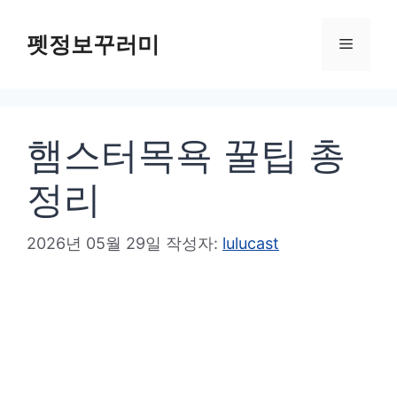
컨
텐
펫정보꾸러미
메
츠
로
뉴
건
햄스터목욕 꿀팁 총
너
뛰
정리
기
2026년 05월 29일
작성자:
lulucast